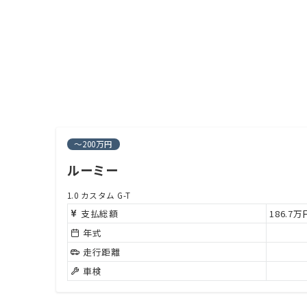
～200万円
ルーミー
1.0 カスタム G-T
支払総額
186.7
年式
走行距離
車検