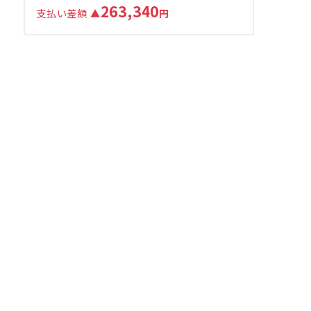
263,340
支払い差額
▲
円