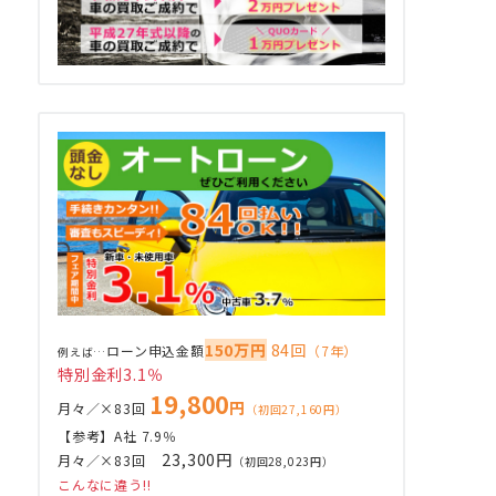
セダン
～250万円
ステーションワゴン
～300万円
クーペ
300万円超
ハイブリッド／EV
150万円
84回
ローン申込金額
（7年）
例えば…
特別金利3.1％
19,800
円
月々／×83回
（初回27,160円）
【参考】A社 7.9％
23,300円
月々／×83回
（初回28,023円）
こんなに違う!!