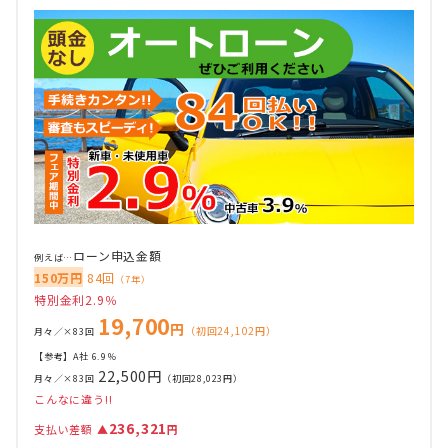
ローン申込金額
例えば…
150万円
84回
（7年）
特別金利2.9％
19,700
円
（初回24,102円）
月々／×83回
【参考】A社 6.9％
22,500円
月々／×83回
（初回28,023円）
こんなに違う!!
236,321
支払い差額
▲
円